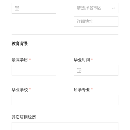
ꅄ
ꄳ
教育背景
最高学历
*
毕业时间
*
ꅄ
毕业学校
*
所学专业
*
其它培训经历