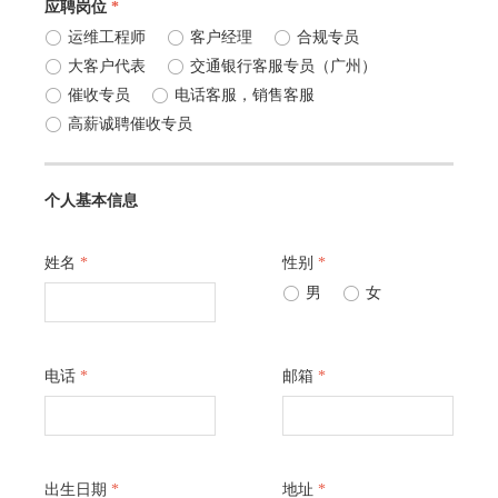
应聘岗位
*
ꀐ
运维工程师
ꀐ
客户经理
ꀐ
合规专员
ꀐ
大客户代表
ꀐ
交通银行客服专员（广州）
ꀐ
催收专员
ꀐ
电话客服，销售客服
ꀐ
高薪诚聘催收专员
个人基本信息
姓名
*
性别
*
ꀐ
男
ꀐ
女
电话
*
邮箱
*
出生日期
*
地址
*